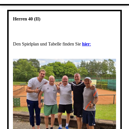
UNSER TRAINING
HERREN 40
ANFAHRT
HERREN 40 II
KONTAKT
Herren 40 (II)
DATENSCHUTZERKLÄRUNG
HERREN 50
IMPRESSUM
Den Spielplan und Tabelle finden Sie
hier
: