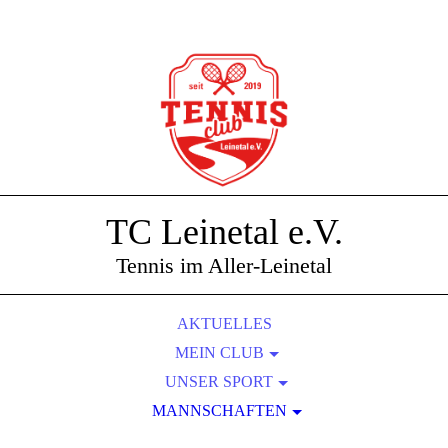
TC Leinetal e.V.
Tennis im Aller-Leinetal
AKTUELLES
MEIN CLUB
UNSER SPORT
ÜBER UNS
MANNSCHAFTEN
UNSERE ANLAGE
DER VORSTAND
PLATZPFLEGE-REGELN
MITGLIEDSCHAFT
DAMEN 40