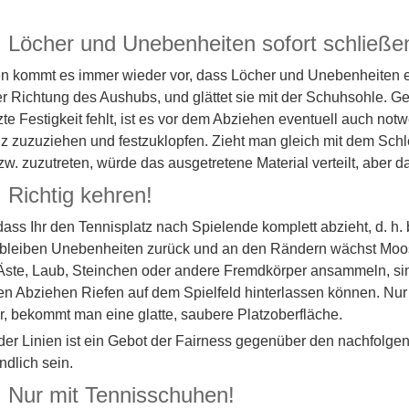
: Löcher und Unebenheiten sofort schließe
n kommt es immer wieder vor, dass Löcher und Unebenheiten ents
r Richtung des Aushubs, und glättet sie mit der Schuhsohle.
zte Festigkeit fehlt, ist es vor dem Abziehen eventuell auch no
lz zuzuziehen und festzuklopfen. Zieht man gleich mit dem Sch
zw. zuzutreten, würde das ausgetretene Material verteilt, aber
 Richtig kehren!
 dass Ihr den Tennisplatz nach Spielende komplett abzieht, d. h. 
 bleiben Unebenheiten zurück und an den Rändern wächst Moos
ste, Laub, Steinchen oder andere Fremdkörper ansammeln, sind
en Abziehen Riefen auf dem Spielfeld hinterlassen können. Nur
, bekommt man eine glatte, saubere Platzoberfläche.
er Linien ist ein Gebot der Fairness gegenüber den nachfolgend
ndlich sein.
: Nur mit Tennisschuhen!