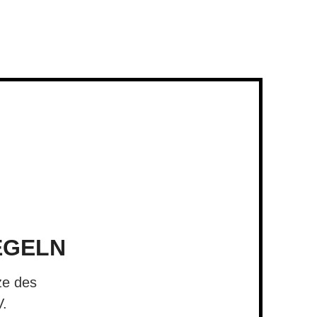
EGELN
ze des
V.