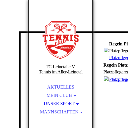
Regeln Pl
Platzpfleg
Platzpfleg
Regeln Platz
TC Leinetal e.V.
Tennis im Aller-Leinetal
Platzpflegere
Platzpfleg
AKTUELLES
MEIN CLUB
UNSER SPORT
ÜBER UNS
MANNSCHAFTEN
UNSERE ANLAGE
DER VORSTAND
PLATZPFLEGE-REGELN
MITGLIEDSCHAFT
DAMEN 40