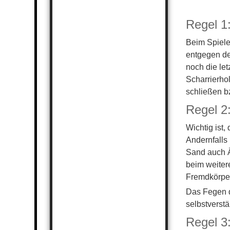
UNSER TRAINING
HERREN 40
ANFAHRT
HERREN 40 II
KONTAKT
Regel 1
DATENSCHUTZERKLÄRUN
HERREN 50
G
Beim Spiele
IMPRESSUM
entgegen de
noch die let
Scharrierho
schließen b
Regel 2:
Wichtig ist,
Andernfalls
Sand auch Ä
beim weiter
Fremdkörper
Das Fegen d
selbstverstä
Regel 3