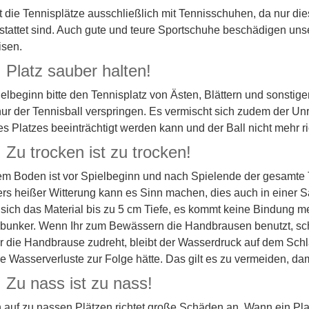
tet die Tennisplätze ausschließlich mit Tennisschuhen, da nur 
estattet sind. Auch gute und teure Sportschuhe beschädigen uns
isen.
 Platz sauber halten!
lbeginn bitte den Tennisplatz von Ästen, Blättern und sonstige
 nur der Tennisball verspringen. Es vermischt sich zudem der U
es Platzes beeinträchtigt werden kann und der Ball nicht mehr ri
 Zu trocken ist zu trocken!
em Boden ist vor Spielbeginn und nach Spielende der gesamte T
rs heißer Witterung kann es Sinn machen, dies auch in einer S
 sich das Material bis zu 5 cm Tiefe, es kommt keine Bindung me
unker. Wenn Ihr zum Bewässern die Handbrausen benutzt, sch
r die Handbrause zudreht, bleibt der Wasserdruck auf dem Sch
e Wasserverluste zur Folge hätte. Das gilt es zu vermeiden, da
 Zu nass ist zu nass!
auf zu nassen Plätzen richtet große Schäden an. Wann ein Platz